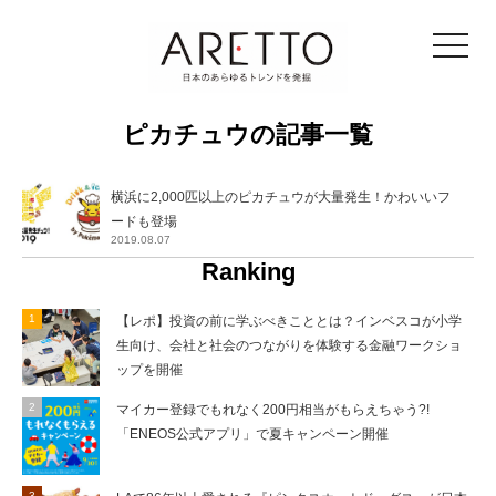
toggle
navigat
ピカチュウの記事一覧
横浜に2,000匹以上のピカチュウが大量発生！かわいいフ
ードも登場
2019.08.07
Ranking
【レポ】投資の前に学ぶべきこととは？インベスコが小学
生向け、会社と社会のつながりを体験する金融ワークショ
ップを開催
マイカー登録でもれなく200円相当がもらえちゃう?!
「ENEOS公式アプリ」で夏キャンペーン開催