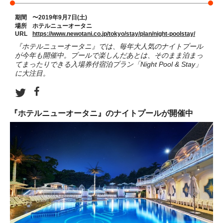
期間
〜2019年9月7日(土)
場所
ホテルニューオータニ
URL
https://www.newotani.co.jp/tokyo/stay/plan/night-poolstay/
『ホテルニューオータニ』では、毎年大人気のナイトプール
が今年も開催中。プールで楽しんだあとは、そのまま泊まっ
てまったりできる入場券付宿泊プラン「Night Pool & Stay」
に大注目。
『ホテルニューオータニ』のナイトプールが開催中