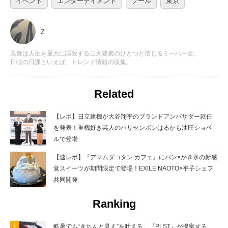
イベント
エンターテイメント
プール
東京
Z
美食は人生を最大に謳歌する三大要素のひとつと信じるミーハー女。
日頃の日課といえば、トレンド情報の収集。
Related
【レポ】日立建機が大谷翔平のブランドアンバサダー就任
を発表！重機好き芸人のハリセンボンはるかも油圧ショベ
ルで登場
【速レポ】『アマムダコタン カフェ』にパン×かき氷の新感
覚スイーツが期間限定で登場！EXILE NAOTO×平子シェフ
共同開発
Ranking
酷暑でも“きちんと見え”を叶える。『PLST』が提案する、