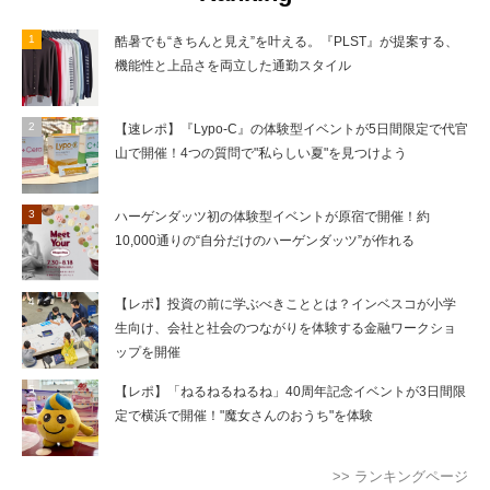
酷暑でも“きちんと見え”を叶える。『PLST』が提案する、
機能性と上品さを両立した通勤スタイル
【速レポ】『Lypo-C』の体験型イベントが5日間限定で代官
山で開催！4つの質問で"私らしい夏"を見つけよう
ハーゲンダッツ初の体験型イベントが原宿で開催！約
10,000通りの“自分だけのハーゲンダッツ”が作れる
【レポ】投資の前に学ぶべきこととは？インベスコが小学
生向け、会社と社会のつながりを体験する金融ワークショ
ップを開催
【レポ】「ねるねるねるね」40周年記念イベントが3日間限
定で横浜で開催！"魔女さんのおうち"を体験
>> ランキングページ