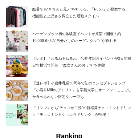
酷暑でも“きちんと見え”を叶える。『PLST』が提案する、
機能性と上品さを両立した通勤スタイル
ハーゲンダッツ初の体験型イベントが原宿で開催！約
10,000通りの“自分だけのハーゲンダッツ”が作れる
【レポ】「ねるねるねるね」40周年記念イベントが3日間限
定で横浜で開催！"魔女さんのおうち"を体験
【速レポ】小岩井乳業50周年で初のコンセプトショップ
『小岩井Milkのアトリエ』を学芸大学にオープン！ここでし
か食べられない限定クレープも
『リンツ』から“チョコが主役”の新感覚チョコミントドリン
ク「チョコミントショコラドリンク」が登場！
Ranking