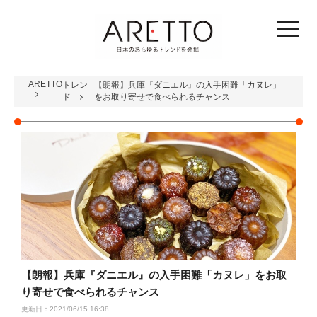
toggle
navigat
ARETTO
トレン
【朗報】兵庫『ダニエル』の入手困難「カヌレ」
ド
をお取り寄せで食べられるチャンス
【朗報】兵庫『ダニエル』の入手困難「カヌレ」をお取
り寄せで食べられるチャンス
更新日：2021/06/15 16:38