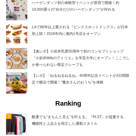
ハーゲンダッツ初の体験型イベントが原宿で開催！約
10,000通りの“自分だけのハーゲンダッツ”が作れる
LAで86年以上愛される『ピンクスホットドッグス』が日本
初上陸！2026年内に都内1号店をオープン
【速レポ】小岩井乳業50周年で初のコンセプトショップ
『小岩井Milkのアトリエ』を学芸大学にオープン！ここでし
か食べられない限定クレープも
【レポ】「ねるねるねるね」40周年記念イベントが3日間限
定で横浜で開催！"魔女さんのおうち"を体験
Ranking
酷暑でも“きちんと見え”を叶える。『PLST』が提案する、
機能性と上品さを両立した通勤スタイル