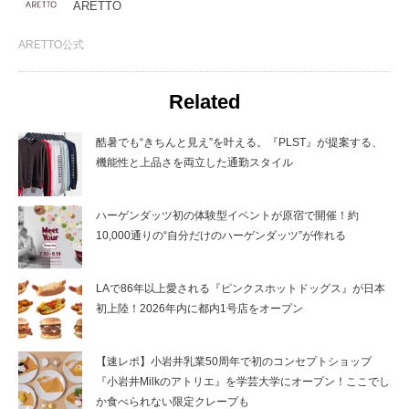
ARETTO
ARETTO公式
Related
酷暑でも“きちんと見え”を叶える。『PLST』が提案する、
機能性と上品さを両立した通勤スタイル
ハーゲンダッツ初の体験型イベントが原宿で開催！約
10,000通りの“自分だけのハーゲンダッツ”が作れる
LAで86年以上愛される『ピンクスホットドッグス』が日本
初上陸！2026年内に都内1号店をオープン
【速レポ】小岩井乳業50周年で初のコンセプトショップ
『小岩井Milkのアトリエ』を学芸大学にオープン！ここでし
か食べられない限定クレープも