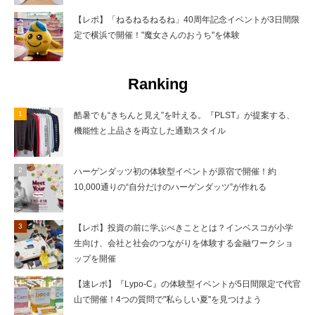
【レポ】「ねるねるねるね」40周年記念イベントが3日間限
定で横浜で開催！"魔女さんのおうち"を体験
Ranking
酷暑でも“きちんと見え”を叶える。『PLST』が提案する、
機能性と上品さを両立した通勤スタイル
ハーゲンダッツ初の体験型イベントが原宿で開催！約
10,000通りの“自分だけのハーゲンダッツ”が作れる
【レポ】投資の前に学ぶべきこととは？インベスコが小学
生向け、会社と社会のつながりを体験する金融ワークショ
ップを開催
【速レポ】『Lypo-C』の体験型イベントが5日間限定で代官
山で開催！4つの質問で"私らしい夏"を見つけよう