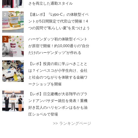
さを両立した通勤スタイル
【速レポ】『Lypo-C』の体験型イベ
ントが5日間限定で代官山で開催！4
つの質問で"私らしい夏"を見つけよう
ハーゲンダッツ初の体験型イベント
が原宿で開催！約10,000通りの“自分
だけのハーゲンダッツ”が作れる
【レポ】投資の前に学ぶべきことと
は？インベスコが小学生向け、会社
と社会のつながりを体験する金融ワ
ークショップを開催
【レポ】日立建機が大谷翔平のブラ
ンドアンバサダー就任を発表！重機
好き芸人のハリセンボンはるかも油
圧ショベルで登場
>> ランキングページ