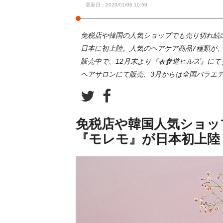
更新日：2020/01/06 10:59
免税店や韓国の人気ショップでも売り切れ続出
日本に初上陸。人気のヘアケア商品7種類が、2
販売中で、12月末より『表参道ヒルズ』にて
ヘアサロンにて販売、3月からは全国バラエ
免税店や韓国人気ショッ
『モレモ』が日本初上陸