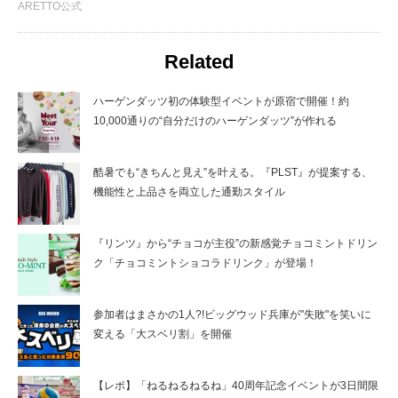
ARETTO公式
Related
ハーゲンダッツ初の体験型イベントが原宿で開催！約
10,000通りの“自分だけのハーゲンダッツ”が作れる
酷暑でも“きちんと見え”を叶える。『PLST』が提案する、
機能性と上品さを両立した通勤スタイル
『リンツ』から“チョコが主役”の新感覚チョコミントドリン
ク「チョコミントショコラドリンク」が登場！
参加者はまさかの1人?!ビッグウッド兵庫が"失敗"を笑いに
変える「大スベリ割」を開催
【レポ】「ねるねるねるね」40周年記念イベントが3日間限