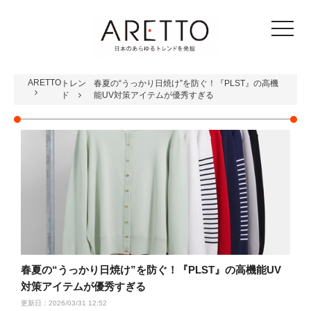
toggle
navigat
ARETTO
トレン
春夏の“うっかり日焼け”を防ぐ！『PLST』の高機
ド
能UV対策アイテムが優秀すぎる
春夏の“うっかり日焼け”を防ぐ！『PLST』の高機能UV
対策アイテムが優秀すぎる
更新日：2026/03/31 12:52