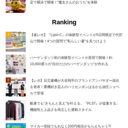
定で横浜で開催！"魔女さんのおうち"を体験
Ranking
【速レポ】『Lypo-C』の体験型イベントが5日間限定で代官
山で開催！4つの質問で"私らしい夏"を見つけよう
ハーゲンダッツ初の体験型イベントが原宿で開催！約
10,000通りの“自分だけのハーゲンダッツ”が作れる
【レポ】日立建機が大谷翔平のブランドアンバサダー就任
を発表！重機好き芸人のハリセンボンはるかも油圧ショベ
ルで登場
酷暑でも“きちんと見え”を叶える。『PLST』が提案する、
機能性と上品さを両立した通勤スタイル
マイカー登録でもれなく200円相当がもらえちゃう?!