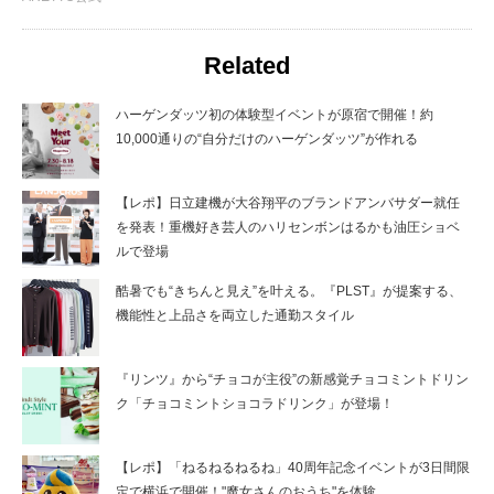
Related
ハーゲンダッツ初の体験型イベントが原宿で開催！約
10,000通りの“自分だけのハーゲンダッツ”が作れる
【レポ】日立建機が大谷翔平のブランドアンバサダー就任
を発表！重機好き芸人のハリセンボンはるかも油圧ショベ
ルで登場
酷暑でも“きちんと見え”を叶える。『PLST』が提案する、
機能性と上品さを両立した通勤スタイル
『リンツ』から“チョコが主役”の新感覚チョコミントドリン
ク「チョコミントショコラドリンク」が登場！
【レポ】「ねるねるねるね」40周年記念イベントが3日間限
定で横浜で開催！"魔女さんのおうち"を体験