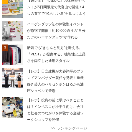
【速レポ】『Lypo-C』の体験型イベ
ントが5日間限定で代官山で開催！4
つの質問で"私らしい夏"を見つけよう
ハーゲンダッツ初の体験型イベント
が原宿で開催！約10,000通りの“自分
だけのハーゲンダッツ”が作れる
酷暑でも“きちんと見え”を叶える。
『PLST』が提案する、機能性と上品
さを両立した通勤スタイル
【レポ】日立建機が大谷翔平のブラ
ンドアンバサダー就任を発表！重機
好き芸人のハリセンボンはるかも油
圧ショベルで登場
【レポ】投資の前に学ぶべきことと
は？インベスコが小学生向け、会社
と社会のつながりを体験する金融ワ
ークショップを開催
>> ランキングページ