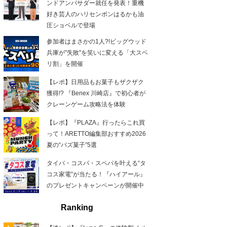
ンドアンバサダー就任を発表！重機
好き芸人のハリセンボンはるかも油
圧ショベルで登場
参加者はまさかの1人?!ビッグウッド
兵庫が"失敗"を笑いに変える「大スベ
リ割」を開催
【レポ】日用品もお菓子もザクザク
獲得!? 『Benex 川崎店』で初心者が
クレーンゲーム攻略法を体験
【レポ】『PLAZA』行ったらこれ買
って！ARETTO編集部おすすめ2026
夏の“バズ菓子”5選
タイパ・コスパ・スペパを叶える“タ
コス家電”が当たる！『ハイアール』
のプレゼントキャンペーンが開催中
Ranking