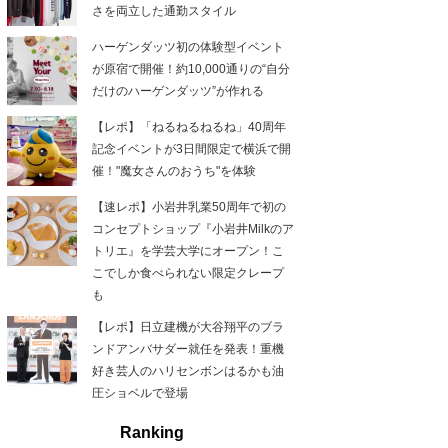
さを両立した通勤スタイル
ハーゲンダッツ初の体験型イベント
が原宿で開催！約10,000通りの“自分
だけのハーゲンダッツ”が作れる
【レポ】「ねるねるねるね」40周年
記念イベントが3日間限定で横浜で開
催！"魔女さんのおうち"を体験
【速レポ】小岩井乳業50周年で初の
コンセプトショップ『小岩井Milkのア
トリエ』を学芸大学にオープン！こ
こでしか食べられない限定クレープ
も
【レポ】日立建機が大谷翔平のブラ
ンドアンバサダー就任を発表！重機
好き芸人のハリセンボンはるかも油
圧ショベルで登場
Ranking