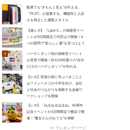
酷暑でも“きちんと見え”を叶える。
『PLST』が提案する、機能性と上品
さを両立した通勤スタイル
【速レポ】『Lypo-C』の体験型イベ
ントが5日間限定で代官山で開催！4
つの質問で"私らしい夏"を見つけよう
ハーゲンダッツ初の体験型イベント
が原宿で開催！約10,000通りの“自分
だけのハーゲンダッツ”が作れる
【レポ】投資の前に学ぶべきことと
は？インベスコが小学生向け、会社
と社会のつながりを体験する金融ワ
ークショップを開催
【レポ】「ねるねるねるね」40周年
記念イベントが3日間限定で横浜で開
催！"魔女さんのおうち"を体験
>> ランキングページ