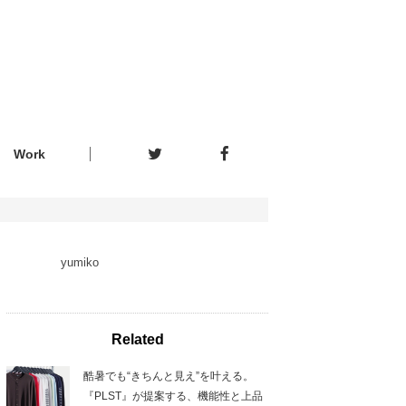
Work
yumiko
Related
酷暑でも“きちんと見え”を叶える。
『PLST』が提案する、機能性と上品