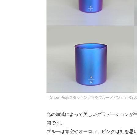
「Snow Peakスタッキングマグブルー／ピンク」各300m
光の加減によって美しいグラデーションが
開です。
ブルーは青空やオーロラ、ピンクは虹を思