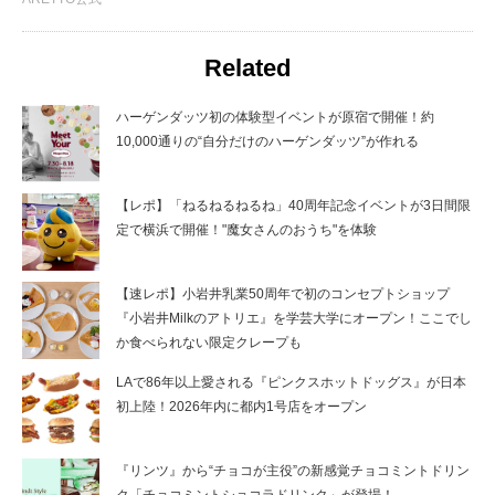
Related
ハーゲンダッツ初の体験型イベントが原宿で開催！約
10,000通りの“自分だけのハーゲンダッツ”が作れる
【レポ】「ねるねるねるね」40周年記念イベントが3日間限
定で横浜で開催！"魔女さんのおうち"を体験
【速レポ】小岩井乳業50周年で初のコンセプトショップ
『小岩井Milkのアトリエ』を学芸大学にオープン！ここでし
か食べられない限定クレープも
LAで86年以上愛される『ピンクスホットドッグス』が日本
初上陸！2026年内に都内1号店をオープン
『リンツ』から“チョコが主役”の新感覚チョコミントドリン
ク「チョコミントショコラドリンク」が登場！