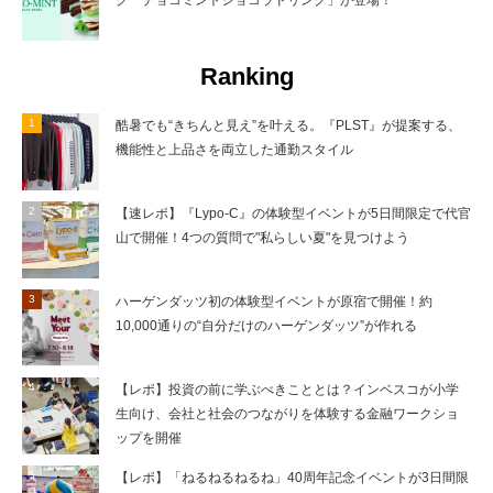
Ranking
酷暑でも“きちんと見え”を叶える。『PLST』が提案する、
機能性と上品さを両立した通勤スタイル
【速レポ】『Lypo-C』の体験型イベントが5日間限定で代官
山で開催！4つの質問で"私らしい夏"を見つけよう
ハーゲンダッツ初の体験型イベントが原宿で開催！約
10,000通りの“自分だけのハーゲンダッツ”が作れる
【レポ】投資の前に学ぶべきこととは？インベスコが小学
生向け、会社と社会のつながりを体験する金融ワークショ
ップを開催
【レポ】「ねるねるねるね」40周年記念イベントが3日間限