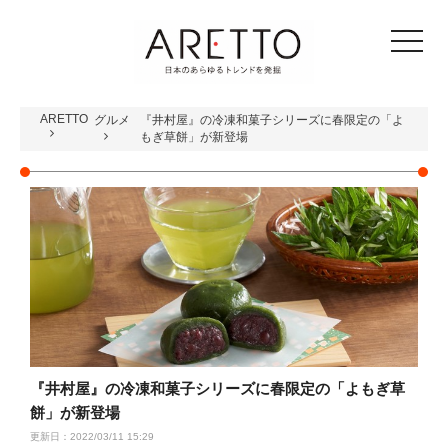
toggle
navigat
ARETTO
グルメ
『井村屋』の冷凍和菓子シリーズに春限定の「よ
もぎ草餅」が新登場
『井村屋』の冷凍和菓子シリーズに春限定の「よもぎ草
餅」が新登場
更新日：2022/03/11 15:29