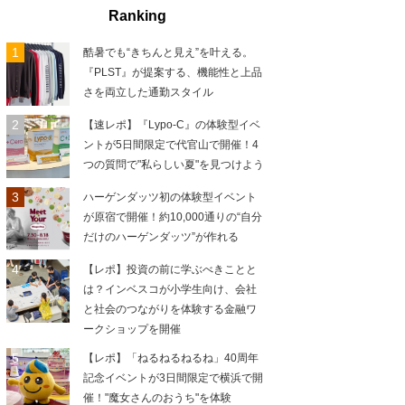
Ranking
酷暑でも“きちんと見え”を叶える。
『PLST』が提案する、機能性と上品
さを両立した通勤スタイル
【速レポ】『Lypo-C』の体験型イベ
ントが5日間限定で代官山で開催！4
つの質問で"私らしい夏"を見つけよう
ハーゲンダッツ初の体験型イベント
が原宿で開催！約10,000通りの“自分
だけのハーゲンダッツ”が作れる
【レポ】投資の前に学ぶべきことと
は？インベスコが小学生向け、会社
と社会のつながりを体験する金融ワ
ークショップを開催
【レポ】「ねるねるねるね」40周年
記念イベントが3日間限定で横浜で開
催！"魔女さんのおうち"を体験