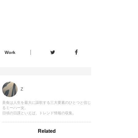
Work
Z
美食は人生を最大に謳歌する三大要素のひとつと信じ
るミーハー女。
日頃の日課といえば、トレンド情報の収集。
Related