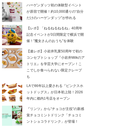
ハーゲンダッツ初の体験型イベント
が原宿で開催！約10,000通りの“自分
だけのハーゲンダッツ”が作れる
【レポ】「ねるねるねるね」40周年
記念イベントが3日間限定で横浜で開
催！"魔女さんのおうち"を体験
【速レポ】小岩井乳業50周年で初の
コンセプトショップ『小岩井Milkのア
トリエ』を学芸大学にオープン！こ
こでしか食べられない限定クレープ
も
LAで86年以上愛される『ピンクスホ
ットドッグス』が日本初上陸！2026
年内に都内1号店をオープン
『リンツ』から“チョコが主役”の新感
覚チョコミントドリンク「チョコミ
ントショコラドリンク」が登場！