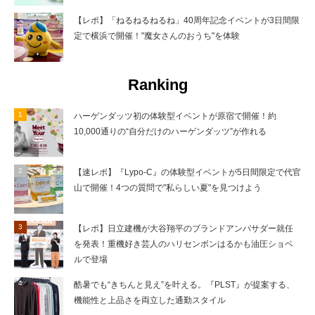
【レポ】「ねるねるねるね」40周年記念イベントが3日間限
定で横浜で開催！"魔女さんのおうち"を体験
Ranking
ハーゲンダッツ初の体験型イベントが原宿で開催！約
10,000通りの“自分だけのハーゲンダッツ”が作れる
【速レポ】『Lypo-C』の体験型イベントが5日間限定で代官
山で開催！4つの質問で"私らしい夏"を見つけよう
【レポ】日立建機が大谷翔平のブランドアンバサダー就任
を発表！重機好き芸人のハリセンボンはるかも油圧ショベ
ルで登場
酷暑でも“きちんと見え”を叶える。『PLST』が提案する、
機能性と上品さを両立した通勤スタイル