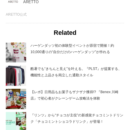
ARETTO
ARETTO公式
Related
ハーゲンダッツ初の体験型イベントが原宿で開催！約
10,000通りの“自分だけのハーゲンダッツ”が作れる
酷暑でも“きちんと見え”を叶える。『PLST』が提案する、
機能性と上品さを両立した通勤スタイル
【レポ】日用品もお菓子もザクザク獲得!? 『Benex 川崎
店』で初心者がクレーンゲーム攻略法を体験
『リンツ』から“チョコが主役”の新感覚チョコミントドリン
ク「チョコミントショコラドリンク」が登場！