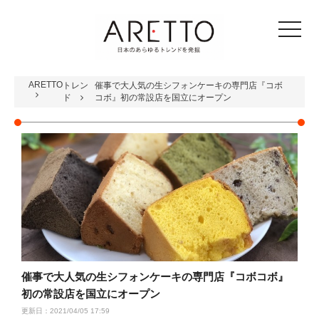
toggle
navigat
ARETTO
トレン
催事で大人気の生シフォンケーキの専門店『コボ
ド
コボ』初の常設店を国立にオープン
催事で大人気の生シフォンケーキの専門店『コボコボ』
初の常設店を国立にオープン
更新日：2021/04/05 17:59