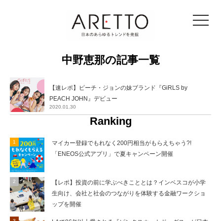
toggle
navigat
中野恵那の記事一覧
【速レポ】ピーチ・ジョンの妹ブランド『GiRLS by
PEACH JOHN』デビュー
2020.01.30
Ranking
マイカー登録でもれなく200円相当がもらえちゃう?!
「ENEOS公式アプリ」で夏キャンペーン開催
【レポ】投資の前に学ぶべきこととは？インベスコが小学
生向け、会社と社会のつながりを体験する金融ワークショ
ップを開催