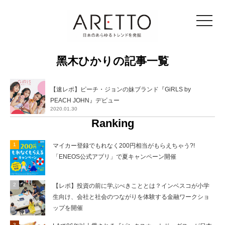
toggle
navigat
⿊⽊ひかりの記事一覧
【速レポ】ピーチ・ジョンの妹ブランド『GiRLS by
PEACH JOHN』デビュー
2020.01.30
Ranking
マイカー登録でもれなく200円相当がもらえちゃう?!
「ENEOS公式アプリ」で夏キャンペーン開催
【レポ】投資の前に学ぶべきこととは？インベスコが小学
生向け、会社と社会のつながりを体験する金融ワークショ
ップを開催