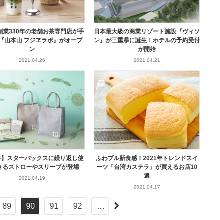
創業330年の老舗お茶専門店が手
日本最大級の商業リゾート施設『ヴィソ
『山本山 フジヱラボ』がオープ
ン』が三重県に誕生！ホテルの予約受付
ン
が開始
2021.04.26
2021.04.21
22~】スターバックスに繰り返し使
ふわプル新食感！2021年トレンドスイ
きるストローやスリーブが登場
ーツ「台湾カステラ」が買えるお店10
選
2021.04.19
2021.04.17
89
90
91
92
…