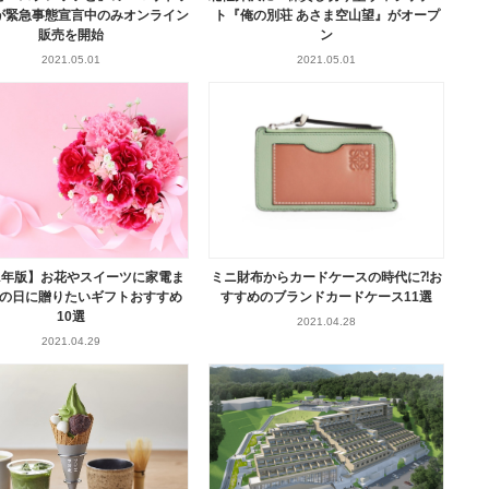
が緊急事態宣言中のみオンライン
ト『俺の別荘 あさま空山望』がオープ
販売を開始
ン
2021.05.01
2021.05.01
21年版】お花やスイーツに家電ま
ミニ財布からカードケースの時代に⁈お
の日に贈りたいギフトおすすめ
すすめのブランドカードケース11選
10選
2021.04.28
2021.04.29