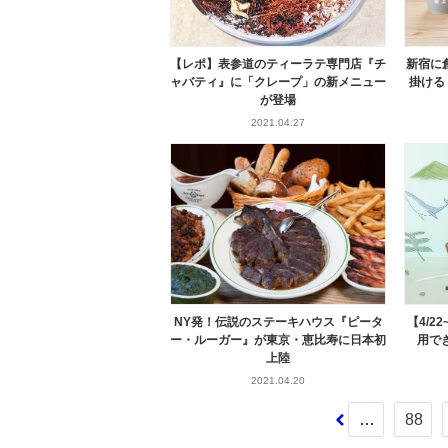
【レポ】表参道のティーラテ専門店『チ
新宿に
ャバティ』に「クレープ」の新メニュー
掛ける
が登場
2021.04.27
NY発！伝説のステーキハウス『ピータ
【4/
ー・ルーガー』が東京・恵比寿に日本初
用で
上陸
2021.04.20
…
88