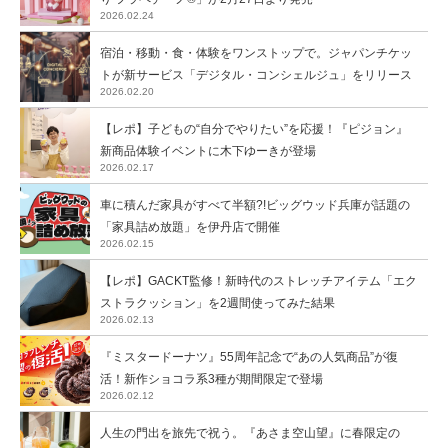
2026.02.24
宿泊・移動・食・体験をワンストップで。ジャパンチケッ
トが新サービス「デジタル・コンシェルジュ」をリリース
2026.02.20
【レポ】子どもの“自分でやりたい”を応援！『ピジョン』
新商品体験イベントに木下ゆーきが登場
2026.02.17
車に積んだ家具がすべて半額?!ビッグウッド兵庫が話題の
「家具詰め放題」を伊丹店で開催
2026.02.15
【レポ】GACKT監修！新時代のストレッチアイテム「エク
ストラクッション」を2週間使ってみた結果
2026.02.13
『ミスタードーナツ』55周年記念で“あの人気商品”が復
活！新作ショコラ系3種が期間限定で登場
2026.02.12
人生の門出を旅先で祝う。『あさま空山望』に春限定の