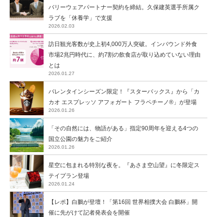
バリーウェアパートナー契約を締結。久保建英選手所属ク
ラブを「休養学」で支援
2026.02.03
訪日観光客数が史上初4,000万人突破。インバウンド外食
市場2兆円時代に、約7割の飲食店が取り込めていない理由
とは
2026.01.27
バレンタインシーズン限定！『スターバックス』から「カ
カオ エスプレッソ アフォガート フラペチーノ®」が登場
2026.01.26
「その自然には、物語がある」指定90周年を迎える4つの
国立公園の魅力をご紹介
2026.01.26
星空に包まれる特別な夜を。『あさま空山望』に冬限定ス
テイプラン登場
2026.01.24
【レポ】白鵬が登壇！「第16回 世界相撲大会 白鵬杯」開
催に先がけて記者発表会を開催