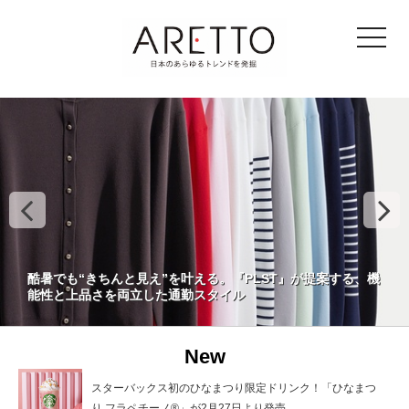
toggle
navigat
酷暑でも“きちんと見え”を叶える。『PLST』が提案する、機
能性と上品さを両立した通勤スタイル
New
スターバックス初のひなまつり限定ドリンク！「ひなまつ
り フラペチーノ®」が2月27日より発売