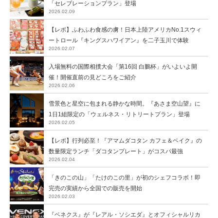
「セレブレーションプラン」登場
2026.02.09
【レポ】ふわふわ食感の虜！日本上陸アメリカNo.1スウィ
ートロール『キングスハワイアン』を二子玉川で体験
2026.02.07
入場無料の国際相撲大会「第16回 白鵬杯」がいよいよ開
催！開催直前の見どころをご紹介
2026.02.06
雪景色と星空に包まれる静かな時間。『あさま空山望』に
1日1組限定の「ウェルネス・リトリートプラン」登場
2026.02.05
【レポ】行列必至！『アマムダコタン カフェ＆ベイク』の
数量限定ランチ「ダコタンプレート」がコスパ最強
2026.02.04
「きのこの山」「たけのこの里」が初のシェフコラボ！即
完売の実績から全国での販売を開始
2026.02.03
『ベネクス』が『レアル・ソシエダ』とオフィシャルリカ