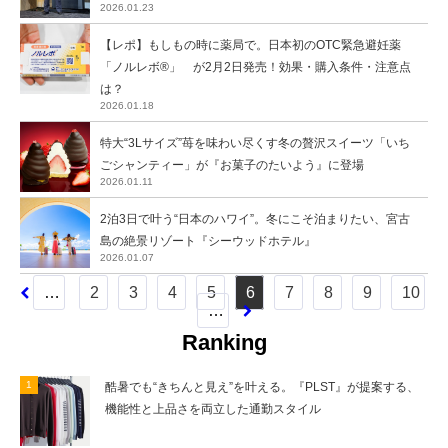
2026.01.23
【レポ】もしもの時に薬局で。日本初のOTC緊急避妊薬
「ノルレボ®︎」 が2月2日発売！効果・購入条件・注意点
は？
2026.01.18
特大“3Lサイズ”苺を味わい尽くす冬の贅沢スイーツ「いち
ごシャンティー」が『お菓子のたいよう』に登場
2026.01.11
2泊3日で叶う“日本のハワイ”。冬にこそ泊まりたい、宮古
島の絶景リゾート『シーウッドホテル』
2026.01.07
…
2
3
4
5
6
7
8
9
10
…
Ranking
酷暑でも“きちんと見え”を叶える。『PLST』が提案する、
機能性と上品さを両立した通勤スタイル